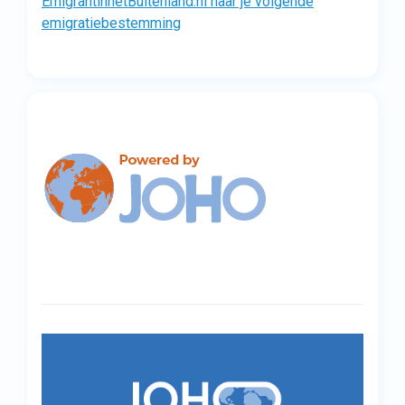
EmigrantinhetBuitenland.nl naar je volgende
emigratiebestemming